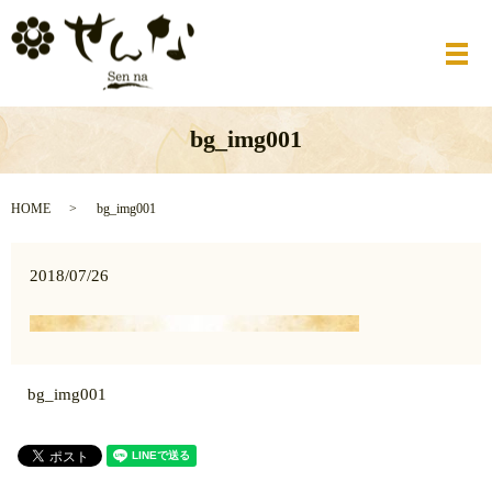
メ
bg_img001
HOME
bg_img001
2018/07/26
bg_img001