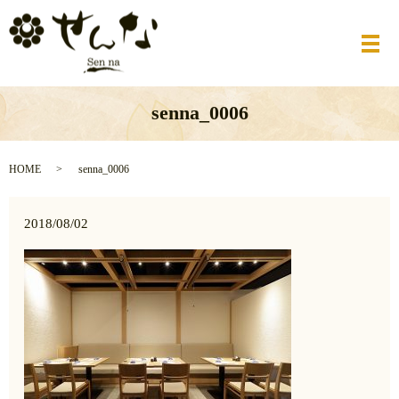
メ
senna_0006
HOME
senna_0006
2018/08/02